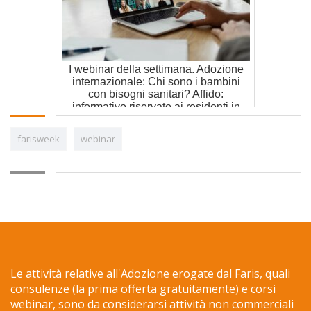
I webinar della settimana. Adozione
internazionale: Chi sono i bambini
con bisogni sanitari? Affido:
informativo riservato ai residenti in
Lombardia
farisweek
webinar
Le attività relative all'Adozione erogate dal Faris, quali
consulenze (la prima offerta gratuitamente) e corsi
webinar, sono da considerarsi attività non commerciali