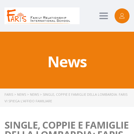
Toggle
navigation
News
FARIS
>
NEWS
>
NEWS
>
SINGLE, COPPIE E FAMIGLIE DELLA LOMBARDIA: FARIS
VI SPIEGA L’AFFIDO FAMILIARE
SINGLE, COPPIE E FAMIGLIE