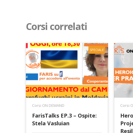
Corsi correlati
SPECIALE
Corsi ON DEMAND
Corsi
FarisTalks EP.3 – Ospite:
Hero
Stela Vasluian
Proje
Resi