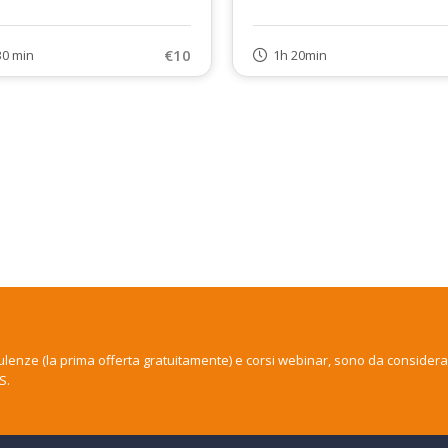
€10
30 min
1h 20min
nsulenze (la prima offerta gratuitamente) e corsi webinar, sono da consider
S.