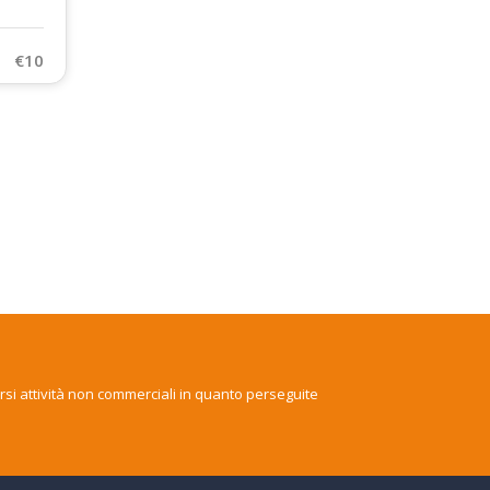
€10
arsi attività non commerciali in quanto perseguite