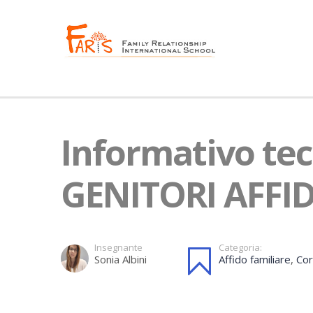
Informativo tec
GENITORI AFFI
Insegnante
Categoria:
Sonia Albini
Affido familiare
,
Co