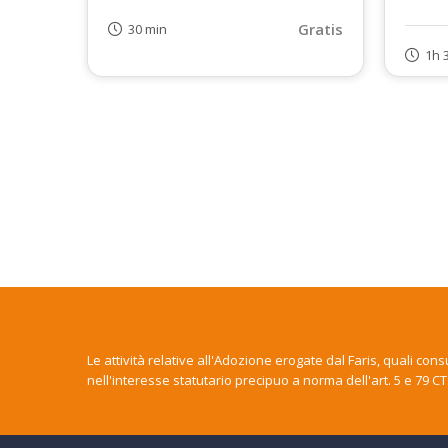
Gratis
30 min
1h 
Le attività relative all'Adozione erogate dal Faris, quali co
nell'interesse statutario precipuo a norma dell'art. 5 e 79 CT