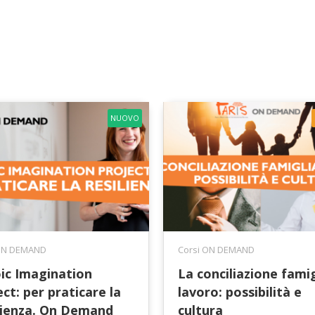
NUOVO
 ON DEMAND
Corsi ON DEMAND
ic Imagination
La conciliazione famig
ct: per praticare la
lavoro: possibilità e
lienza. On Demand
cultura